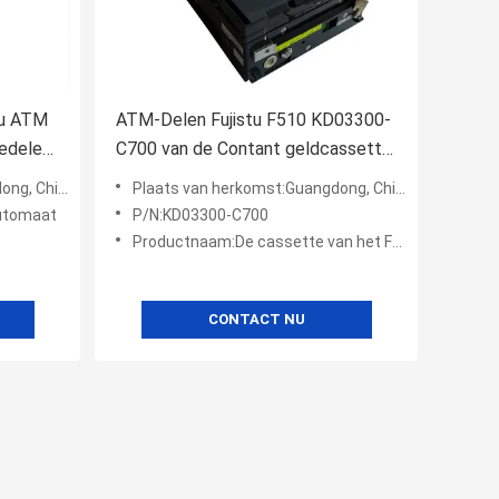
tu ATM
ATM-Delen Fujistu F510 KD03300-
nedelen
C700 van de Contant geldcassette
ATM
g, China
Plaats van herkomst:Guangdong, China
utomaat
P/N:KD03300-C700
Productnaam:De cassette van het Fujistuf510 contante geld
CONTACT NU