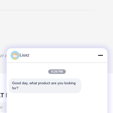
Liuxz
EVP ATM
9:26 PM
Good day, what product are you looking 
for?
T BERICHT ACHTER