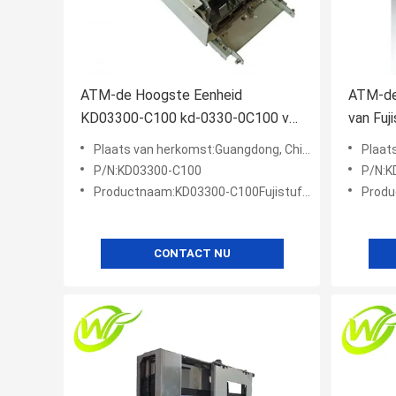
ATM-de Hoogste Eenheid
ATM-de
KD03300-C100 kd-0330-0C100 van
van Fuj
Delenfujitsu F510
F510 v
Plaats van herkomst:Guangdong, China
Plaat
P/N:KD03300-C100
P/N:K
Productnaam:KD03300-C100Fujistuf510 Hoogste eenheid
Produ
CONTACT NU