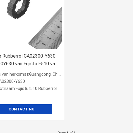
 Rubberrol CA02300-Y630
0Y630 van Fujistu F510 van
edelen
s van herkomst:Guangdong, China
A02300-Y630
ctnaam:Fujistuf510 Rubberrol
CONTACT NU