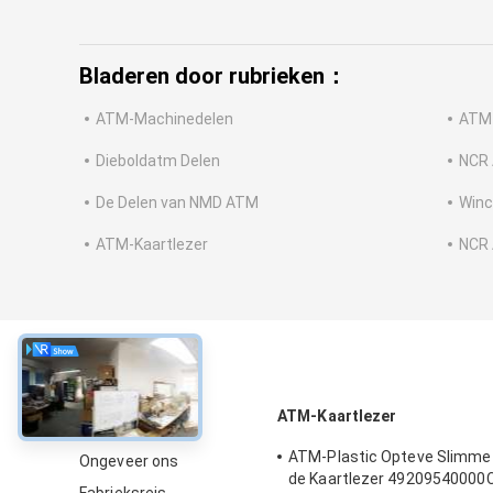
Bladeren door rubrieken：
ATM-Machinedelen
ATM
Dieboldatm Delen
NCR 
De Delen van NMD ATM
Winc
ATM-Kaartlezer
NCR 
Over
ATM-Kaartlezer
ATM-Plastic Opteve Slimme
Ongeveer ons
de Kaartlezer 49209540000