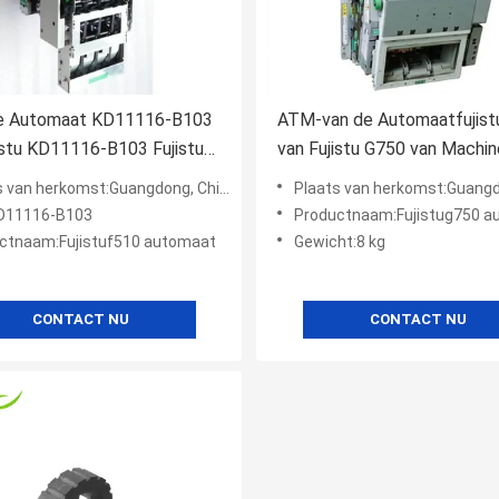
 Automaat KD11116-B103
ATM-van de Automaatfujis
istu KD11116-B103 Fujistu
van Fujistu G750 van Machi
an Machinedelen
de Machinedelen G750
s van herkomst:Guangdong, China
Plaats van herkomst:Guangdon
D11116-B103
Productnaam:Fujistug750 a
ctnaam:Fujistuf510 automaat
Gewicht:8 kg
CONTACT NU
CONTACT NU