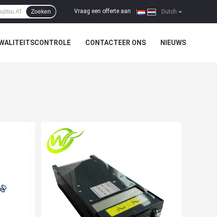
Vraag een offerte aan
Zoeken
|
Dutch
WALITEITSCONTROLE
CONTACTEER ONS
NIEUWS