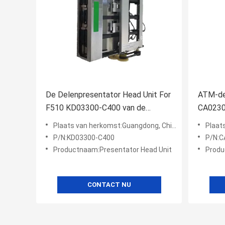
De Delenpresentator Head Unit For
ATM-de
F510 KD03300-C400 van de
CA0230
Fujitsuatm Machine
Machin
Plaats van herkomst:Guangdong, China
Plaat
P/N:KD03300-C400
P/N:C
Productnaam:Presentator Head Unit
Produ
CONTACT NU