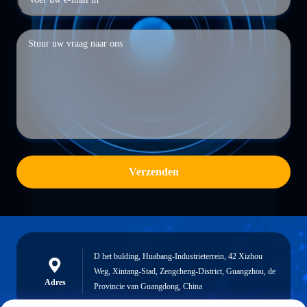
Verzenden
D het bulding, Huabang-Industrieterrein, 42 Xizhou
Weg, Xintang-Stad, Zengcheng-District, Guangzhou, de
Adres
Provincie van Guangdong, China