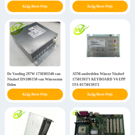
Wincoratm Delen
Krijg Beste Prijs
Krijg Beste Prijs
De Voeding 297W 1750303540 van
ATM-onderdelen Wincor Nixdorf
Nixdorf DN100/150 van Wincoratm
1750159371 KEYBOARD V6 EPP
Delen
ITA 01750159371
Krijg Beste Prijs
Krijg Beste Prijs