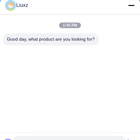
Liuxz
liuxz@wyatm.com
1:45 PM
E-mail
Good day, what product are you looking for?
0086-18688901106
Telefoon
Guangzhou weiyan
Guangzhou weiyan