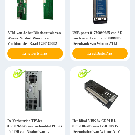
ATM-van de het Blindcontrole van
USB-poort 01750099885 van SE
Wincor Nixdorf Wincor van
van Nixdorf van de 1750099885
Machinedelen Raad 1750180992
Delenbank van Wincor ATM
Krijg Beste Prijs
Krijg Beste Prijs
De Verbetering TPMen
Het Blind VBK 8x CDM RL
01750264625 van ruilmiddel-PC 5G
01750184935 van 1750184935
I5-4570 van Nixdorf van
Delennixdorf van Wincor ATM