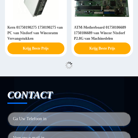
Kern 01750190275 1750190275 van
ATM-Motherboard 01750106689
PC van Nixdorf van Wincoratm
1750106689 van Wincor Nixdorf
Vervangstukken
P2.8G van Machinedelen
Krijg Beste Prijs
Krijg Beste Prijs
CONTACT