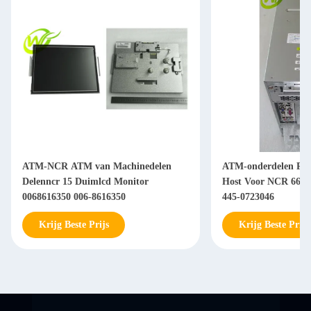
ATM-NCR ATM van Machinedelen
ATM-onderdelen PC
Delenncr 15 Duimlcd Monitor
Host Voor NCR 66xx
0068616350 006-8616350
445-0723046
Krijg Beste Prijs
Krijg Beste Prijs