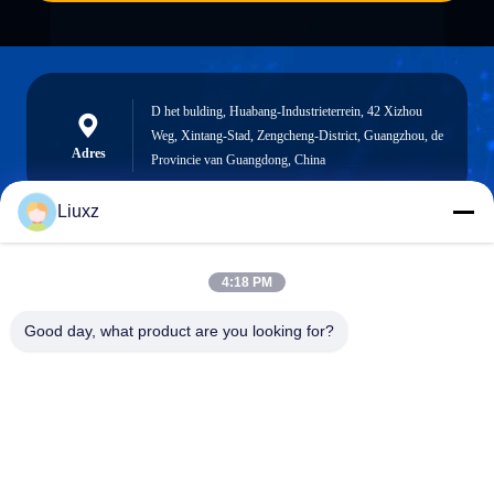
D het bulding, Huabang-Industrieterrein, 42 Xizhou
Weg, Xintang-Stad, Zengcheng-District, Guangzhou, de
Adres
Provincie van Guangdong, China
Liuxz
liuxz@wyatm.com
4:18 PM
E-mail
Good day, what product are you looking for?
0086-18688901106
Telefoon