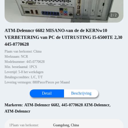
2
/
2
ATM-Delenncr 6682 MISANO-van de de KERNw10
VERBETERING van PC de UITRUSTING I5-6500TE 2,30
445-0770628
Plaats van herkomst: China
Merknaam: NCR
Modelnummer: 445-0770628
Min. bestelaantal: 1PCS
Levertijd: 5-8 het werkdagen
Betalingscondities: L/C, T/T
Levering vermogen: 880Piece/Pieces per Maand
Detail
Beschrijving
Markeren:
ATM-Delenncr 6682
,
445-0770628 ATM-Delenncr
,
ATM-Delenncr
1Plaats van herkomst:
Guangdong, China