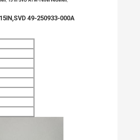
len
15 In SVD ATM-reservedelen
,
,
,15IN,SVD 49-250933-000A