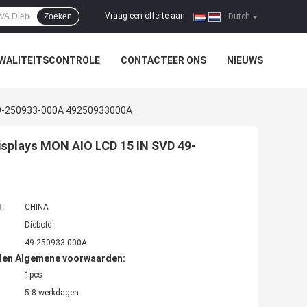
Vraag een offerte aan
Zoeken
|
Dutch
WALITEITSCONTROLE
CONTACTEER ONS
NIEUWS
 49-250933-000A 49250933000A
isplays MON AIO LCD 15 IN SVD 49-
t:
CHINA
Diebold
49-250933-000A
den Algemene voorwaarden:
1pcs
5-8 werkdagen