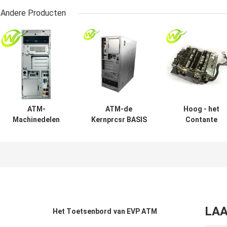
Andere Producten
ATM-
ATM-de
Hoog - het
Machinedelen
Kernprcsr BASIS
Contante
Diebold Opteva
CI5 3.0GHZ 4GB
geldgroef
368 PC-Kern
49249260300A
49233126000A
00155574291A
van PC van
49-2331-26000
00-155574-291A
Diebold van
van Diebold EC
Machinedelen
van kwaliteitsa
Delen
LAA
Het Toetsenbord van EVP ATM