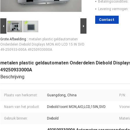
Betalingscondities:
Levering vermogen:
Contact
Grote Afbeelding :
metalen plastic geldautomaten
Onderdelen Diebold Displays MON AIO LCD 15 IN SVD
49-250933-000A 49250933000A
metalen plastic geldautomaten Onderdelen Diebold Displa
49250933000A
Beschrijving
Plaats van herkomst:
Guangdong, China
P/N:
Naam van het product:
Diebold toont MON,AIO,LCD,15IN,SVD
Voorw
Gebruik binnen:
Diebold
Materi