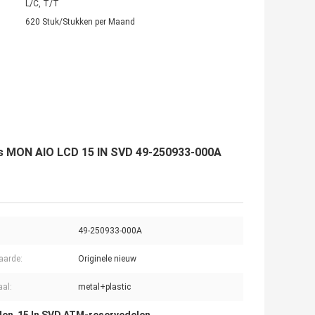
L/C, T/T
620 Stuk/Stukken per Maand
ys MON AIO LCD 15 IN SVD 49-250933-000A
49-250933-000A
aarde:
Originele nieuw
aal:
metal+plastic