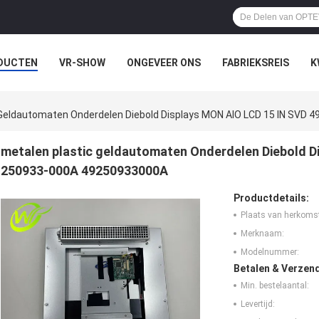
DUCTEN
VR-SHOW
ONGEVEER ONS
FABRIEKSREIS
K
 Geldautomaten Onderdelen Diebold Displays MON AIO LCD 15 IN SVD
metalen plastic geldautomaten Onderdelen Diebold D
250933-000A 49250933000A
Productdetails:
Plaats van herkoms
Merknaam:
Modelnummer:
Betalen & Verzen
Min. bestelaantal:
Levertijd: