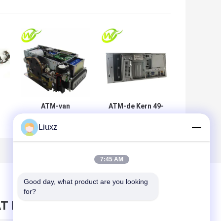
ATM-van
ATM-de Kern 49-
Machinedelen
249260-291A
Slimme Opteva de
49249260291A
Liuxz
Kaartlezer
van PC van
A
49209540000D
Delendiebold
RM
492-09540000D
Opteva 2.9GHZ
7:45 AM
tm
van Diebold
4GB
Good day, what product are you looking 
for?
T BERICHT ACHTER