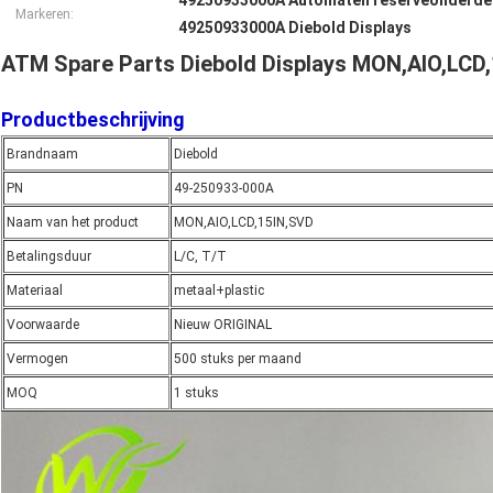
49250933000A Automaten reserveonderde
Markeren:
49250933000A Diebold Displays
ATM Spare Parts Diebold Displays MON,AIO,LCD
Productbeschrijving
Brandnaam
Diebold
PN
49-250933-000A
Naam van het product
MON,AIO,LCD,15IN,SVD
Betalingsduur
L/C, T/T
Materiaal
metaal+plastic
Voorwaarde
Nieuw ORIGINAL
Vermogen
500 stuks per maand
MOQ
1 stuks