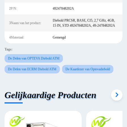
2P/N:
49247848202A
Diebold PRCSR, BASE, CI5, 2,7 GHz, 4GB,
3Naam van het product:
15 IN, STD 49247848202A, 49-247848202A
4Materiaal:
Gemengd
Tags:
De Delen van OPTEVA Diebold ATM
De Delen van ECRM Diebold ATM
De Kaartlezer van Optevadiebold
Gelijkaardige Producten