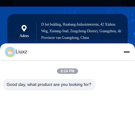
D het bulding, Huabang-Industrieterrein, 42 Xizhou
Weg, Xintang-Stad, Zengcheng-District, Guangzhou, de
Adres
Provincie van Guangdong, China
Liuxz
liuxz@wyatm.com
8:20 PM
E-mail
Good day, what product are you looking for?
0086-18688901106
Telefoon