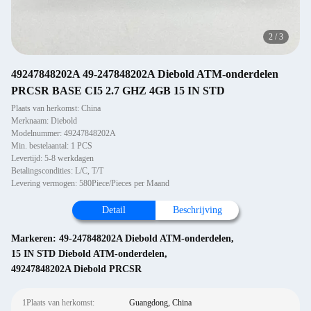
2
/
3
49247848202A 49-247848202A Diebold ATM-onderdelen
PRCSR BASE CI5 2.7 GHZ 4GB 15 IN STD
Plaats van herkomst: China
Merknaam: Diebold
Modelnummer: 49247848202A
Min. bestelaantal: 1 PCS
Levertijd: 5-8 werkdagen
Betalingscondities: L/C, T/T
Levering vermogen: 580Piece/Pieces per Maand
Detail
Beschrijving
Markeren:
49-247848202A Diebold ATM-onderdelen
,
15 IN STD Diebold ATM-onderdelen
,
49247848202A Diebold PRCSR
1Plaats van herkomst:
Guangdong, China