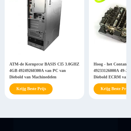
ATM-de Kernprcsr BASIS CI5 3.0GHZ
Hoog - het Contante 
4GB 49249260300A van PC van
49233126000A 49-23
Diebold van Machinedelen
Diebold ECRM van k
Delen
Krijg Beste Prijs
Krijg Beste Prijs