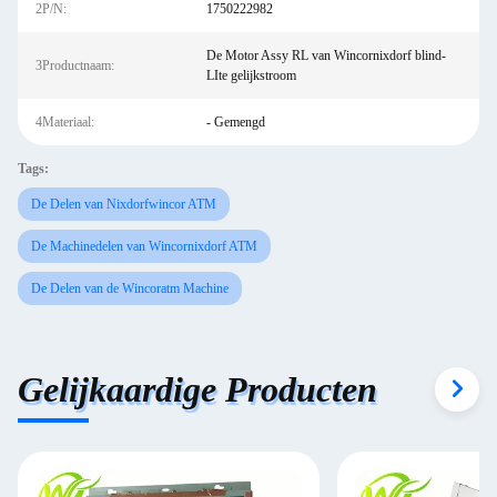
2P/N:
1750222982
De Motor Assy RL van Wincornixdorf blind-
3Productnaam:
LIte gelijkstroom
4Materiaal:
- Gemengd
Tags:
De Delen van Nixdorfwincor ATM
De Machinedelen van Wincornixdorf ATM
De Delen van de Wincoratm Machine
Gelijkaardige Producten