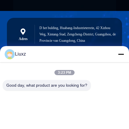
D het bulding, Huabang-Industrieterrein, 42 Xizhou
Weg, Xintang-Stad, Zengcheng-District, Guangzhou, de
Adres
Provincie van Guangdong, China
Liuxz
liuxz@wyatm.com
3:23 PM
E-mail
Good day, what product are you looking for?
0086-18688901106
Telefoon