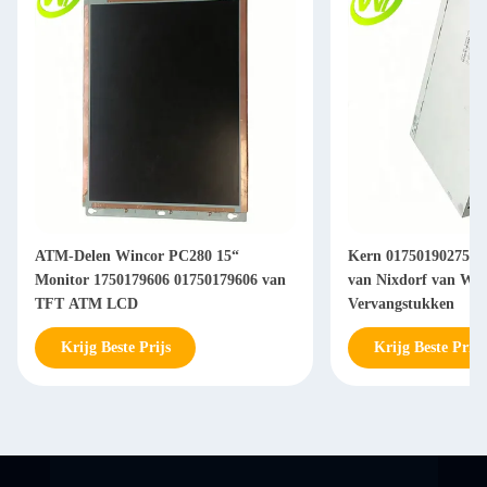
ATM-Delen Wincor PC280 15“
Kern 01750190275 1
Monitor 1750179606 01750179606 van
van Nixdorf van Wi
TFT ATM LCD
Vervangstukken
Krijg Beste Prijs
Krijg Beste Prijs