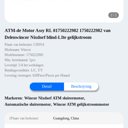
2
/
2
ATM-de Motor Assy RL 01750222982 1750222982 van
Delenwincor Nixdorf blind-LIte gelijkstroom
Plaats van herkomst: CHINA
Merknaam: Wincor
Modelnummer: 1750222982
Min. bestelaantal: 1pcs
Levertijd: 5-8 het werkdagen
Betalingscondities: L/C, T/T
Levering vermogen: 620Piece/Pieces per Maand
Detail
Beschrijving
Markeren:
Wincor Nixdorf ATM sluitermotor
,
Automatische sluitermotor
,
Wincor ATM gelijkstroommotor
1Plaats van herkomst:
Guangdong, China