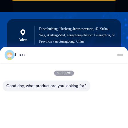
D het bulding, Huabang-Industrieterrein, 42 Xizhou
Weg, Xintang-Stad, Zengcheng-District, Guangzhou, de
Adres
Provincie van Guangdong, China
Liuxz
liuxz@wyatm.com
9:30 PM
E-mail
Good day, what product are you looking for?
0086-18688901106
Telefoon