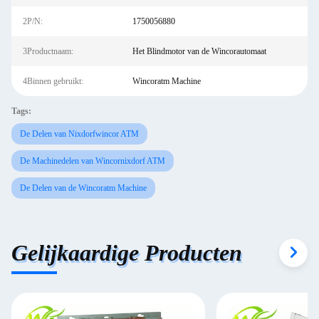
2P/N:
1750056880
3Productnaam:
Het Blindmotor van de Wincorautomaat
4Binnen gebruikt:
Wincoratm Machine
Tags:
De Delen van Nixdorfwincor ATM
De Machinedelen van Wincornixdorf ATM
De Delen van de Wincoratm Machine
Gelijkaardige Producten