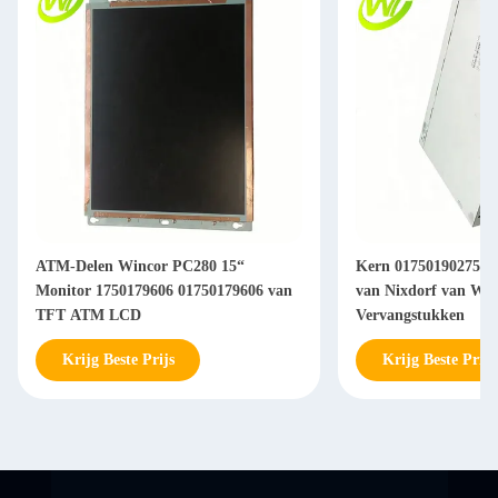
ATM-Delen Wincor PC280 15“
Kern 01750190275 1
Monitor 1750179606 01750179606 van
van Nixdorf van Wi
TFT ATM LCD
Vervangstukken
Krijg Beste Prijs
Krijg Beste Prijs