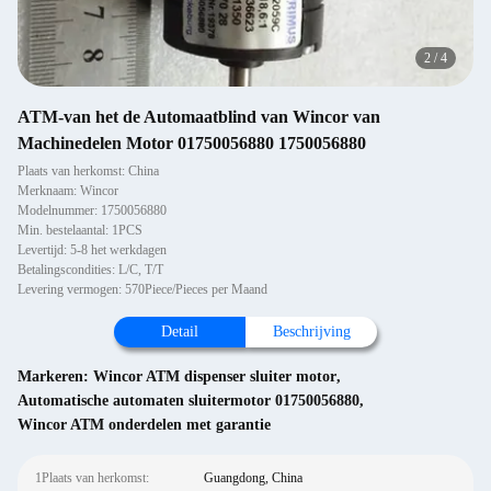
2
/
4
ATM-van het de Automaatblind van Wincor van
Machinedelen Motor 01750056880 1750056880
Plaats van herkomst: China
Merknaam: Wincor
Modelnummer: 1750056880
Min. bestelaantal: 1PCS
Levertijd: 5-8 het werkdagen
Betalingscondities: L/C, T/T
Levering vermogen: 570Piece/Pieces per Maand
Detail
Beschrijving
Markeren:
Wincor ATM dispenser sluiter motor
,
Automatische automaten sluitermotor 01750056880
,
Wincor ATM onderdelen met garantie
1Plaats van herkomst:
Guangdong, China