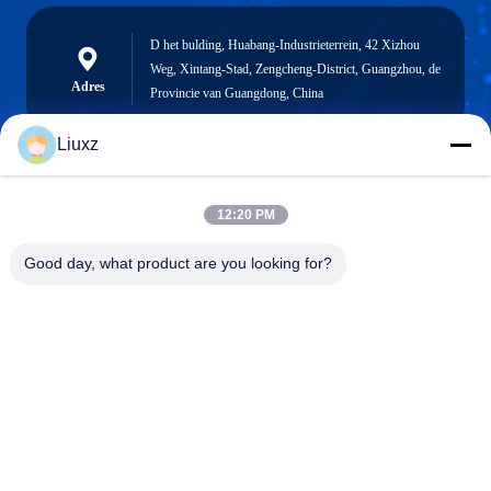
D het bulding, Huabang-Industrieterrein, 42 Xizhou
Weg, Xintang-Stad, Zengcheng-District, Guangzhou, de
Adres
Provincie van Guangdong, China
Liuxz
liuxz@wyatm.com
12:20 PM
E-mail
Good day, what product are you looking for?
0086-18688901106
Telefoon
Guangzhou weiyan