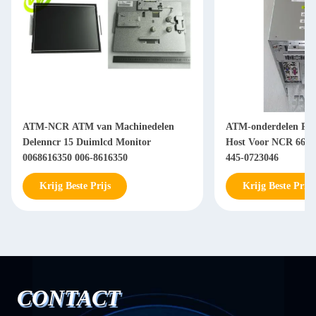
ATM-NCR ATM van Machinedelen
ATM-onderdelen PC
Delenncr 15 Duimlcd Monitor
Host Voor NCR 66xx
0068616350 006-8616350
445-0723046
Krijg Beste Prijs
Krijg Beste Prijs
CONTACT