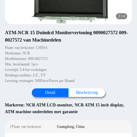
2
/
4
ATM-NCR 15 Duimlcd Monitorvertoning 0090027572 009-
0027572 van Machinedelen
Plaats van herkomst: CHINA
Merknaam: NCR
Modelnummer: 009-0027572
Min. bestelaantal: 1pcs
Levertijd: 5-8 het werkdagen
Betalingscondities: L/C, T/T
Levering vermogen: 590Piece/Pieces per Maand
Detail
Beschrijving
Markeren:
NCR ATM LCD-monitor
,
NCR ATM 15 inch display
,
ATM machine onderdelen met garantie
1Plaats van herkomst:
Guangdong, China