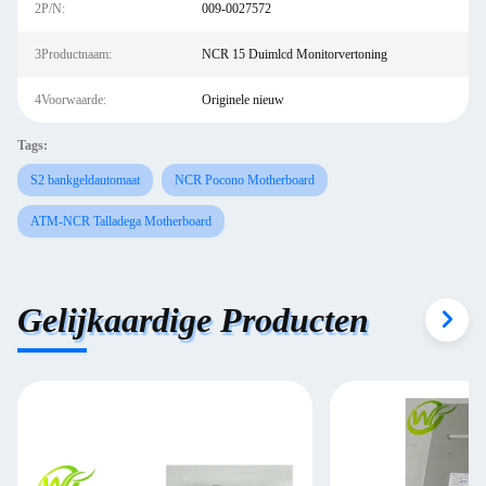
2P/N:
009-0027572
3Productnaam:
NCR 15 Duimlcd Monitorvertoning
4Voorwaarde:
Originele nieuw
Tags:
S2 bankgeldautomaat
NCR Pocono Motherboard
ATM-NCR Talladega Motherboard
Gelijkaardige Producten