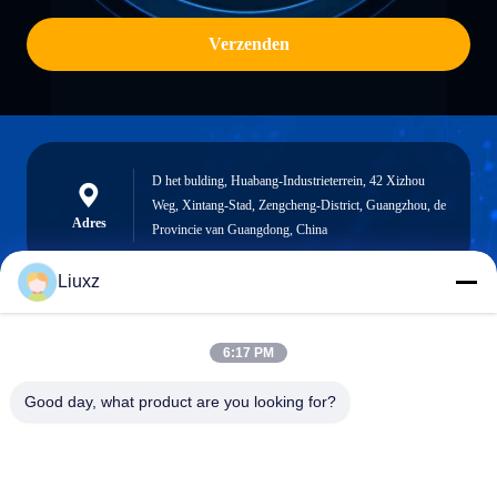
Verzenden
D het bulding, Huabang-Industrieterrein, 42 Xizhou
Weg, Xintang-Stad, Zengcheng-District, Guangzhou, de
Adres
Provincie van Guangdong, China
Liuxz
liuxz@wyatm.com
6:17 PM
E-mail
Good day, what product are you looking for?
0086-18688901106
Telefoon