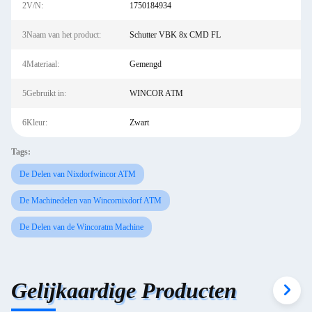
2V/N:
1750184934
3Naam van het product:
Schutter VBK 8x CMD FL
4Materiaal:
Gemengd
5Gebruikt in:
WINCOR ATM
6Kleur:
Zwart
Tags:
De Delen van Nixdorfwincor ATM
De Machinedelen van Wincornixdorf ATM
De Delen van de Wincoratm Machine
Gelijkaardige Producten