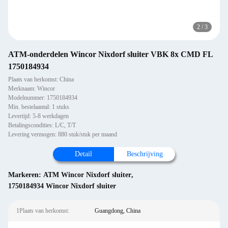
2
/
3
ATM-onderdelen Wincor Nixdorf sluiter VBK 8x CMD FL
1750184934
Plaats van herkomst: China
Merknaam: Wincor
Modelnummer: 1750184934
Min. bestelaantal: 1 stuks
Levertijd: 5-8 werkdagen
Betalingscondities: L/C, T/T
Levering vermogen: 880 stuk/stuk per maand
Detail
Beschrijving
Markeren:
ATM Wincor Nixdorf sluiter
,
1750184934 Wincor Nixdorf sluiter
1Plaats van herkomst:
Guangdong, China