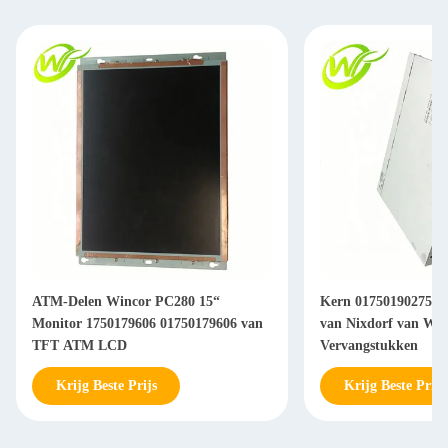
ATM-Delen Wincor PC280 15“
Kern 01750190275 1
Monitor 1750179606 01750179606 van
van Nixdorf van Wi
TFT ATM LCD
Vervangstukken
Krijg Beste Prijs
Krijg Beste Prijs